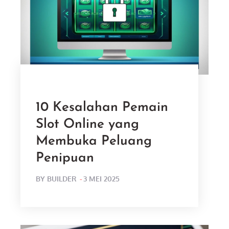
10 Kesalahan Pemain
Slot Online yang
Membuka Peluang
Penipuan
POSTED
BY
BUILDER
3 MEI 2025
ON