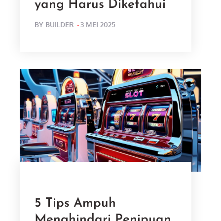
yang Harus Diketahui
POSTED
BY
BUILDER
3 MEI 2025
ON
5 Tips Ampuh
Menghindari Penipuan