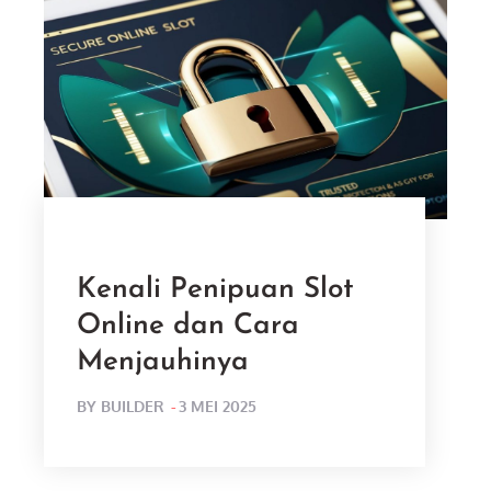
Kenali Penipuan Slot
Online dan Cara
Menjauhinya
POSTED
BY
BUILDER
3 MEI 2025
ON