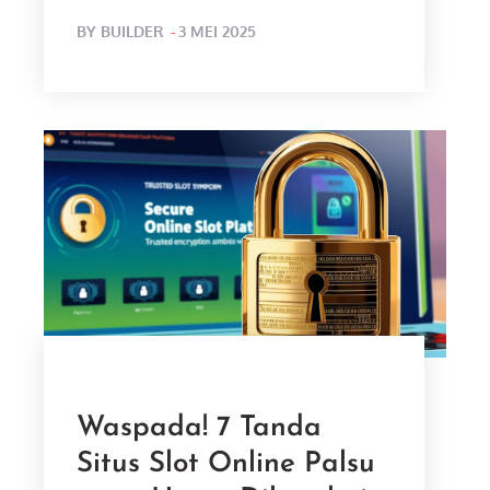
POSTED
BY
BUILDER
3 MEI 2025
ON
Waspada! 7 Tanda
Situs Slot Online Palsu