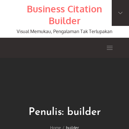
Skip
Business Citation
to
Builder
content
Visual Memukau, Pengalaman Tak Terlupakan
Penulis:
builder
Home
builder