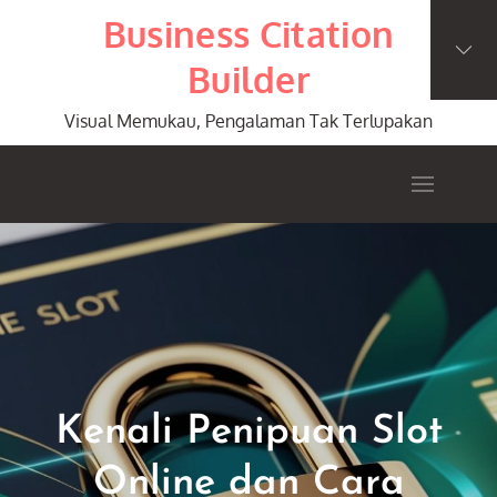
Skip
Business Citation
to
Builder
content
Visual Memukau, Pengalaman Tak Terlupakan
Kenali Penipuan Slot
Online dan Cara