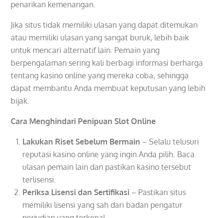
penarikan kemenangan.
Jika situs tidak memiliki ulasan yang dapat ditemukan
atau memiliki ulasan yang sangat buruk, lebih baik
untuk mencari alternatif lain. Pemain yang
berpengalaman sering kali berbagi informasi berharga
tentang kasino online yang mereka coba, sehingga
dapat membantu Anda membuat keputusan yang lebih
bijak.
Cara Menghindari Penipuan Slot Online
Lakukan Riset Sebelum Bermain
– Selalu telusuri
reputasi kasino online yang ingin Anda pilih. Baca
ulasan pemain lain dan pastikan kasino tersebut
terlisensi.
Periksa Lisensi dan Sertifikasi
– Pastikan situs
memiliki lisensi yang sah dari badan pengatur
perjudian yang terkenal.