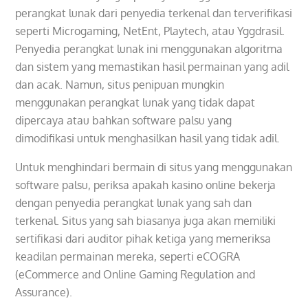
perangkat lunak dari penyedia terkenal dan terverifikasi
seperti Microgaming, NetEnt, Playtech, atau Yggdrasil.
Penyedia perangkat lunak ini menggunakan algoritma
dan sistem yang memastikan hasil permainan yang adil
dan acak. Namun, situs penipuan mungkin
menggunakan perangkat lunak yang tidak dapat
dipercaya atau bahkan software palsu yang
dimodifikasi untuk menghasilkan hasil yang tidak adil.
Untuk menghindari bermain di situs yang menggunakan
software palsu, periksa apakah kasino online bekerja
dengan penyedia perangkat lunak yang sah dan
terkenal. Situs yang sah biasanya juga akan memiliki
sertifikasi dari auditor pihak ketiga yang memeriksa
keadilan permainan mereka, seperti eCOGRA
(eCommerce and Online Gaming Regulation and
Assurance).