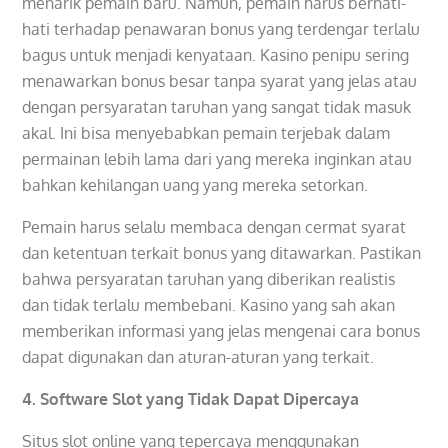
menarik pemain baru. Namun, pemain harus berhati-
hati terhadap penawaran bonus yang terdengar terlalu
bagus untuk menjadi kenyataan. Kasino penipu sering
menawarkan bonus besar tanpa syarat yang jelas atau
dengan persyaratan taruhan yang sangat tidak masuk
akal. Ini bisa menyebabkan pemain terjebak dalam
permainan lebih lama dari yang mereka inginkan atau
bahkan kehilangan uang yang mereka setorkan.
Pemain harus selalu membaca dengan cermat syarat
dan ketentuan terkait bonus yang ditawarkan. Pastikan
bahwa persyaratan taruhan yang diberikan realistis
dan tidak terlalu membebani. Kasino yang sah akan
memberikan informasi yang jelas mengenai cara bonus
dapat digunakan dan aturan-aturan yang terkait.
4. Software Slot yang Tidak Dapat Dipercaya
Situs slot online yang tepercaya menggunakan