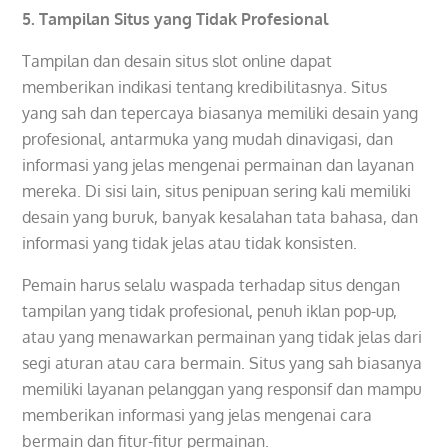
5. Tampilan Situs yang Tidak Profesional
Tampilan dan desain situs slot online dapat
memberikan indikasi tentang kredibilitasnya. Situs
yang sah dan tepercaya biasanya memiliki desain yang
profesional, antarmuka yang mudah dinavigasi, dan
informasi yang jelas mengenai permainan dan layanan
mereka. Di sisi lain, situs penipuan sering kali memiliki
desain yang buruk, banyak kesalahan tata bahasa, dan
informasi yang tidak jelas atau tidak konsisten.
Pemain harus selalu waspada terhadap situs dengan
tampilan yang tidak profesional, penuh iklan pop-up,
atau yang menawarkan permainan yang tidak jelas dari
segi aturan atau cara bermain. Situs yang sah biasanya
memiliki layanan pelanggan yang responsif dan mampu
memberikan informasi yang jelas mengenai cara
bermain dan fitur-fitur permainan.