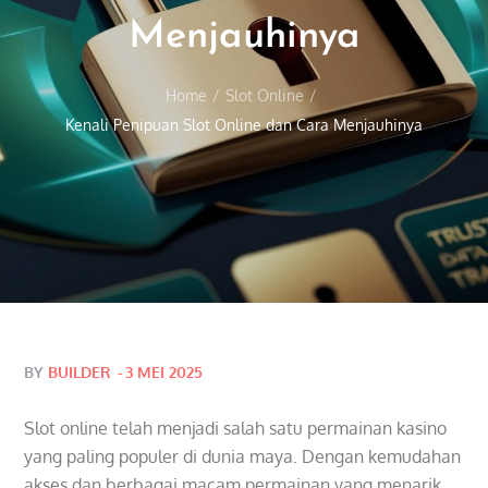
Menjauhinya
Home
Slot Online
Kenali Penipuan Slot Online dan Cara Menjauhinya
Posted
BY
BUILDER
3 MEI 2025
on
Slot online telah menjadi salah satu permainan kasino
yang paling populer di dunia maya. Dengan kemudahan
akses dan berbagai macam permainan yang menarik,