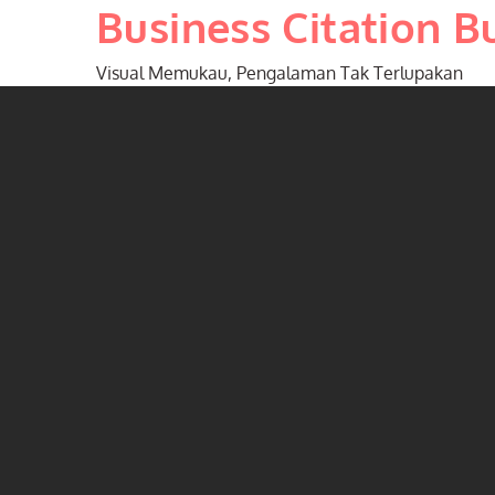
Business Citation B
Skip
to
content
Visual Memukau, Pengalaman Tak Terlupakan