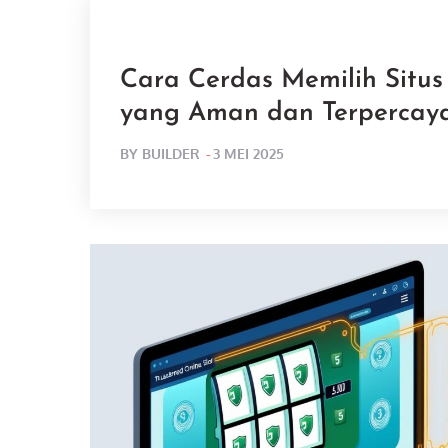
Cara Cerdas Memilih Situs 
yang Aman dan Terpercay
POSTED
BY
BUILDER
3 MEI 2025
ON