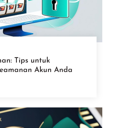
an: Tips untuk
Keamanan Akun Anda