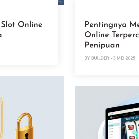
Slot Online
Pentingnya Me
a
Online Terper
Penipuan
POSTED
BY
BUILDER
3 MEI 2025
ON