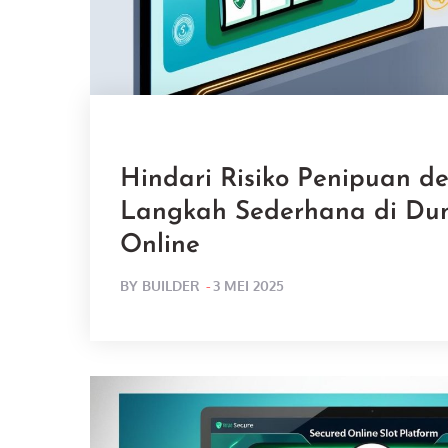
Hindari Risiko Penipuan d
Langkah Sederhana di Dun
Online
POSTED
BY
BUILDER
3 MEI 2025
ON